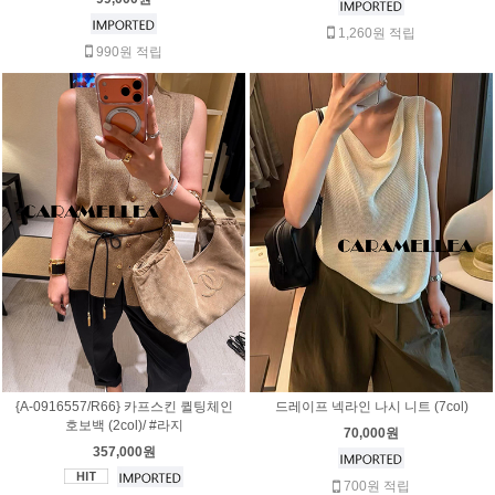
1,260원 적립
990원 적립
{A-0916557/R66} 카프스킨 퀼팅체인
드레이프 넥라인 나시 니트 (7col)
호보백 (2col)/ #라지
70,000원
357,000원
700원 적립