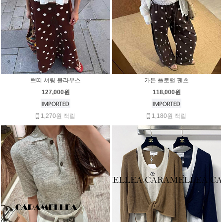
쁘띠 셔링 블라우스
가든 플로럴 팬츠
127,000원
118,000원
1,270원 적립
1,180원 적립