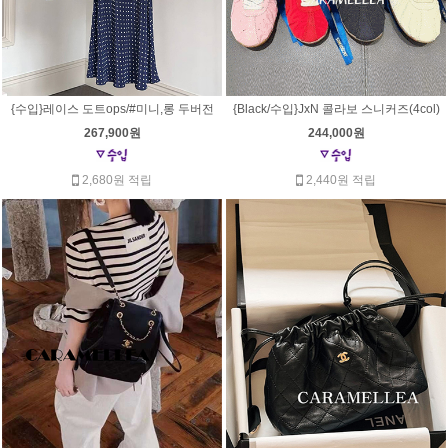
{수입}레이스 도트ops/#미니,롱 두버전
{Black/수입}JxN 콜라보 스니커즈(4col)
267,900원
244,000원
2,680원 적립
2,440원 적립