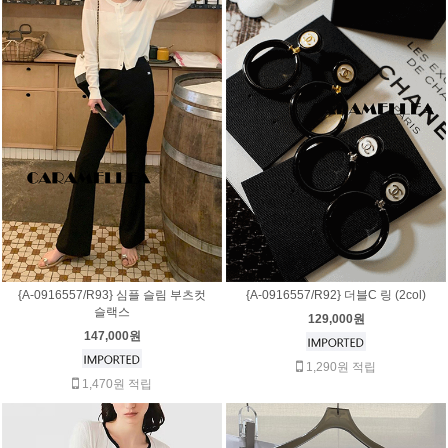
{A-0916557/R93} 심플 슬림 부츠컷
{A-0916557/R92} 더블C 링 (2col)
슬랙스
129,000원
147,000원
1,290원 적립
1,470원 적립