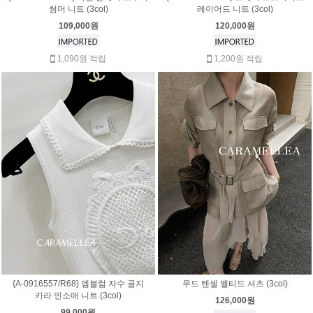
썸머 니트 (3col)
레이어드 니트 (3col)
109,000원
120,000원
1,090원 적립
1,200원 적립
{A-0916557/R68} 엠블럼 자수 골지
무드 텐셀 벨티드 셔츠 (3col)
카라 민소매 니트 (3col)
126,000원
99,000원