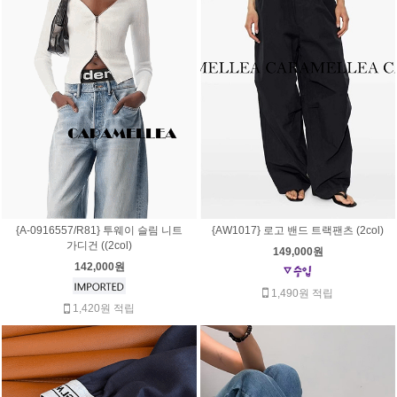
{A-0916557/R81} 투웨이 슬림 니트
{AW1017} 로고 밴드 트랙팬츠 (2col)
가디건 ((2col)
149,000원
142,000원
1,490원 적립
1,420원 적립