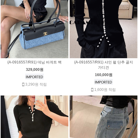
{A-0916557/R91} 데님 바게트 백
{A-0916557/R91} 샤인 펄 단추 골지
가디건
329,000원
160,000원
3,290원 적립
1,600원 적립