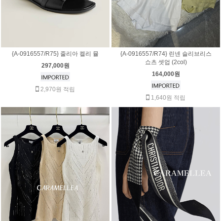
{A-0916557/R75} 줄리아 켈리 뮬
{A-0916557/R74} 린넨 슬리브리스
쇼츠 셋업 (2col)
297,000원
164,000원
2,970원 적립
1,640원 적립