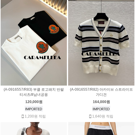
{A-0916557/R83} 부클 로고패치 반팔
{A-0916557/R82} 아카이브 스트라이프
티셔츠/#남녀공용
가디건
120,000원
164,000원
1,200원 적립
1,640원 적립