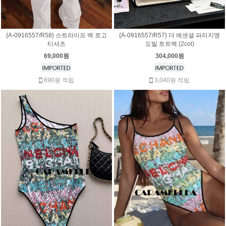
{A-0916557/R58} 스트라이프 백 로고
{A-0916557/R57} 더 에센셜 파리지앵
티셔츠
도빌 토트백 (2col)
69,000원
304,000원
690원 적립
3,040원 적립