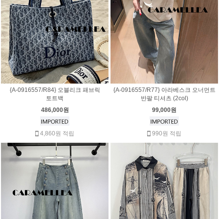
{A-0916557/R84} 오블리크 패브릭
{A-0916557/R77} 아라베스크 오너먼트
토트백
반팔 티셔츠 (2col)
486,000원
99,000원
4,860원 적립
990원 적립