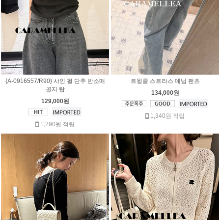
{A-0916557/R90} 샤인 펄 단추 반소매
트윙클 스트라스 데님 팬츠
골지 탑
134,000원
129,000원
1,340원 적립
1,290원 적립