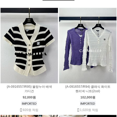
{A-0916557/R95} 블랑누아 배색
{A-0916557/R94} 클래식 화이트
가디건
헨리넥 니트(2col)
92,000원
102,000원
920원 적립
1,020원 적립