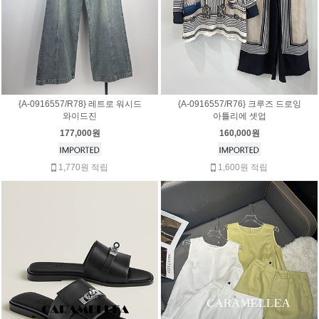
{A-0916557/R78} 레트로 워시드
{A-0916557/R76} 크루즈 드로잉
와이드진
아틀리에 셋업
177,000원
160,000원
1,770원 적립
1,600원 적립