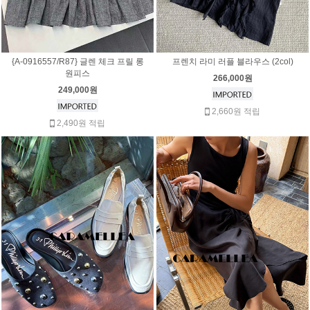
{A-0916557/R87} 글렌 체크 프릴 롱
프렌치 라미 러플 블라우스 (2col)
원피스
266,000원
249,000원
2,660원 적립
2,490원 적립