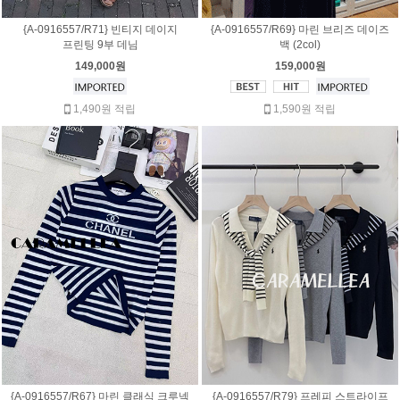
{A-0916557/R71} 빈티지 데이지
{A-0916557/R69} 마린 브리즈 데이즈
프린팅 9부 데님
백 (2col)
149,000원
159,000원
1,490원 적립
1,590원 적립
{A-0916557/R67} 마린 클래식 크루넥
{A-0916557/R79} 프레피 스트라이프