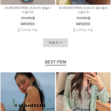
{A-0916557/R56} 코코비치 원숄더
{A-0916557/R55} 코코비치 멀티컬러
수윔수트
스윔수트
154,000원
154,000원
1,540원 적립
1,540원 적립
더보기
+
BEST
ITEM