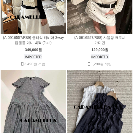
{A-0916557/R89} 클래식 캐비어 3way
{A-0916557/R88} 샤블랑 크로셰
탑핸들 미니 백팩 (2col)
가디건
349,000원
129,000원
3,490원 적립
1,290원 적립