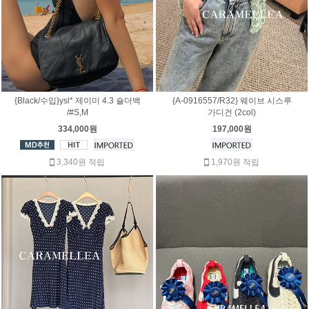
{Black/수입}ysl* 제이미 4.3 숄더백
{A-0916557/R32} 웨이브 시스루
/#S,M
가디건 (2col)
334,000원
197,000원
3,340원 적립
1,970원 적립