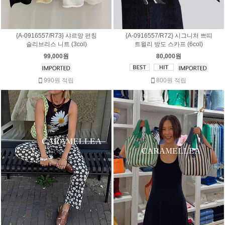
{A-0916557/R73} 샤르망 펀칭
{A-0916557/R72} 시그니처 쁘띠
슬리브리스 니트 (3col)
트윌리 방도 스카프 (6col)
99,000원
80,000원
990원 적립
800원 적립