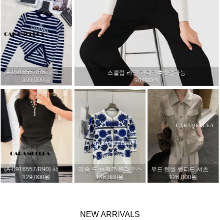
블링스톤 세미 와이드 데님 팬츠
트윙클 스트라스 데님 팬츠
142,000원
134,000원
프렌치 서머 플로럴 스커트 (2col)
{수입}르블랑 실키 와이드 팬츠 (2col)
가든 플로럴 팬츠
86,000원
116,000원
118,000원
NEW
ARRIVALS