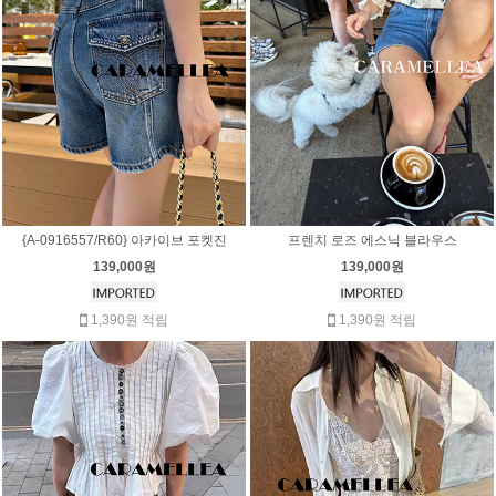
{A-0916557/R60} 아카이브 포켓진
프렌치 로즈 에스닉 블라우스
139,000원
139,000원
1,390원 적립
1,390원 적립