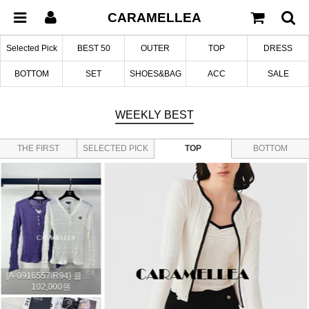
CARAMELLEA
Selected Pick
BEST 50
OUTER
TOP
DRESS
BOTTOM
SET
SHOES&BAG
ACC
SALE
WEEKLY
BEST
THE FIRST
SELECTED PICK
TOP
BOTTOM
EDITION
어반 와이드 벨티드 코튼 팬츠 (2col)
142,000원