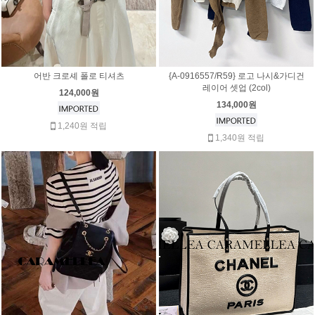
어반 크로셰 폴로 티셔츠
{A-0916557/R59} 로고 나시&가디건
레이어 셋업 (2col)
124,000원
134,000원
1,240원 적립
1,340원 적립