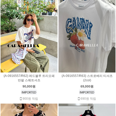
{A-0916557/R62} 레드블루 트리오페
{A-0916557/R63} 스트로베리 티셔츠
반팔 스웨트셔츠
(2col)
90,000원
69,000원
900원 적립
690원 적립