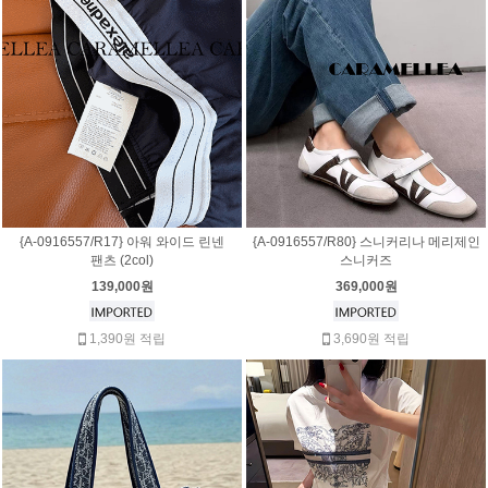
{A-0916557/R17} 아워 와이드 린넨
{A-0916557/R80} 스니커리나 메리제인
팬츠 (2col)
스니커즈
139,000원
369,000원
1,390원 적립
3,690원 적립