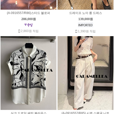
{A-0916557/R86}스터드 블로퍼
드레이프 노아 롱 드레스
286,000원
139,000원
2,860원 적립
1,390원 적립
실크 드로잉 패턴 블라우스
{A-0916557/R85} 시퀸 스팽글 니트