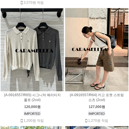
3,570원 적립
{A-0916557/R65} 시그니처 헤리티지
{A-0916557/R64} 카고 포켓 스트링
폴로 (2col)
쇼츠 (2col)
120,000원
127,000원
1,200원 적립
1,270원 적립