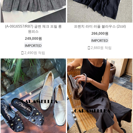
{A-0916557/R87} 글렌 체크 프릴 롱
프렌치 라미 러플 블라우스 (2col)
원피스
266,000원
249,000원
2,660원 적립
2,490원 적립