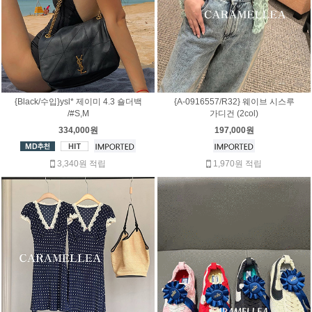
{Black/수입}ysl* 제이미 4.3 숄더백
{A-0916557/R32} 웨이브 시스루
/#S,M
가디건 (2col)
334,000원
197,000원
3,340원 적립
1,970원 적립