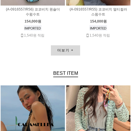
{A-0916557/R56} 코코비치 원숄더
{A-0916557/R55} 코코비치 멀티컬러
수윔수트
스윔수트
154,000원
154,000원
1,540원 적립
1,540원 적립
더보기
+
BEST
ITEM