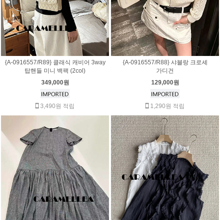
{A-0916557/R89} 클래식 캐비어 3way
{A-0916557/R88} 샤블랑 크로셰
탑핸들 미니 백팩 (2col)
가디건
349,000원
129,000원
3,490원 적립
1,290원 적립