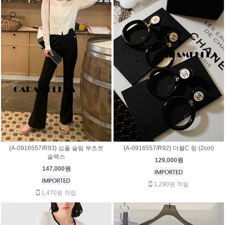
{A-0916557/R93} 심플 슬림 부츠컷
{A-0916557/R92} 더블C 링 (2col)
슬랙스
129,000원
147,000원
1,290원 적립
1,470원 적립