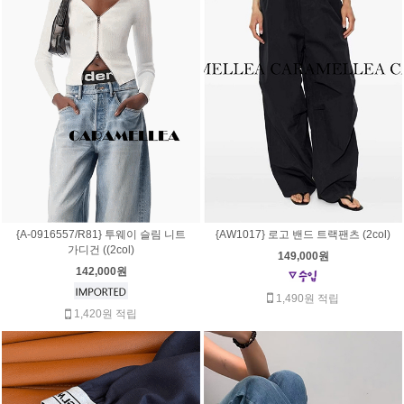
{A-0916557/R81} 투웨이 슬림 니트
{AW1017} 로고 밴드 트랙팬츠 (2col)
가디건 ((2col)
149,000원
142,000원
1,490원 적립
1,420원 적립