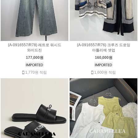
{A-0916557/R78} 레트로 워시드
{A-0916557/R76} 크루즈 드로잉
와이드진
아틀리에 셋업
177,000원
160,000원
1,770원 적립
1,600원 적립