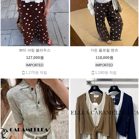
쁘띠 셔링 블라우스
가든 플로럴 팬츠
127,000원
118,000원
1,270원 적립
1,180원 적립