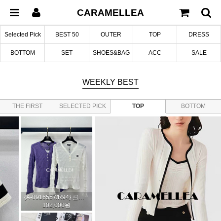
CARAMELLEA
Selected Pick
BEST 50
OUTER
TOP
DRESS
BOTTOM
SET
SHOES&BAG
ACC
SALE
WEEKLY
BEST
THE FIRST
SELECTED PICK
TOP
BOTTOM
EDITION
어반 와이드 벨티드 코튼 팬츠 (2col)
142,000원