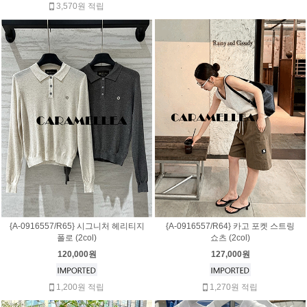
3,570원 적립
{A-0916557/R65} 시그니처 헤리티지
{A-0916557/R64} 카고 포켓 스트링
폴로 (2col)
쇼츠 (2col)
120,000원
127,000원
1,200원 적립
1,270원 적립