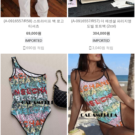
{A-0916557/R58} 스트라이프 백 로고
{A-0916557/R57} 더 에센셜 파리지앵
티셔츠
도빌 토트백 (2col)
69,000원
304,000원
690원 적립
3,040원 적립