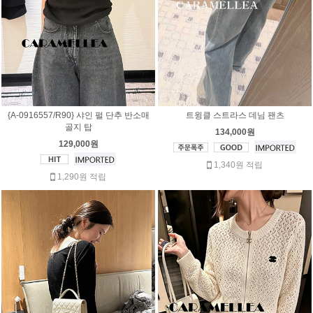
{A-0916557/R90} 샤인 펄 단추 반소매
트윙클 스트라스 데님 팬츠
골지 탑
134,000원
129,000원
1,340원 적립
1,290원 적립