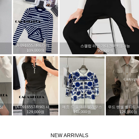
블링스톤 세미 와이드 데님 팬츠
트윙클 스트라스 데님 팬츠
142,000원
134,000원
프렌치 서머 플로럴 스커트 (2col)
{수입}르블랑 실키 와이드 팬츠 (2col)
가든 플로럴 팬츠
86,000원
116,000원
118,000원
NEW
ARRIVALS