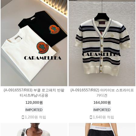
{A-0916557/R83} 부클 로고패치 반팔
{A-0916557/R82} 아카이브 스트라이프
티셔츠/#남녀공용
가디건
120,000원
164,000원
1,200원 적립
1,640원 적립