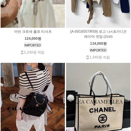
어반 크로셰 폴로 티셔츠
{A-0916557/R59} 로고 나시&가디건
레이어 셋업 (2col)
124,000원
134,000원
1,240원 적립
1,340원 적립