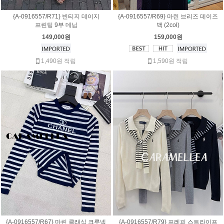
{A-0916557/R71} 빈티지 데이지
{A-0916557/R69} 마린 브리즈 데이즈
프린팅 9부 데님
백 (2col)
149,000원
159,000원
1,490원 적립
1,590원 적립
{A-0916557/R67} 마린 클래식 크루넥
{A-0916557/R79} 프레피 스트라이프