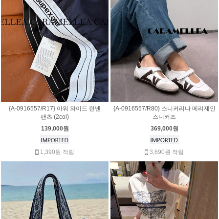
{A-0916557/R17} 아워 와이드 린넨
{A-0916557/R80} 스니커리나 메리제인
팬츠 (2col)
스니커즈
139,000원
369,000원
1,390원 적립
3,690원 적립