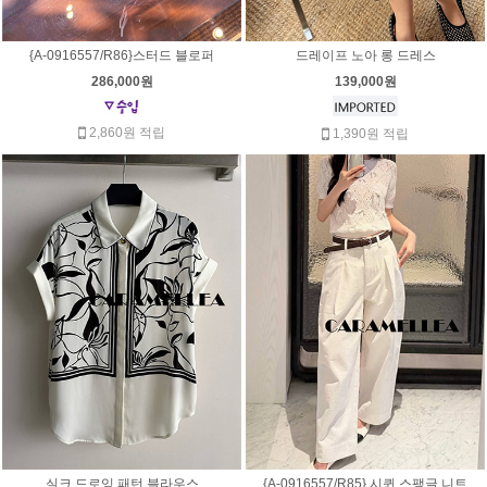
{A-0916557/R86}스터드 블로퍼
드레이프 노아 롱 드레스
286,000원
139,000원
2,860원 적립
1,390원 적립
실크 드로잉 패턴 블라우스
{A-0916557/R85} 시퀸 스팽글 니트