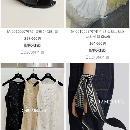
{A-0916557/R75} 줄리아 켈리 뮬
{A-0916557/R74} 린넨 슬리브리스
쇼츠 셋업 (2col)
297,000원
164,000원
2,970원 적립
1,640원 적립