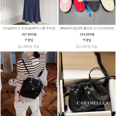
{수입}레이스 도트ops/#미니,롱 두버전
{Black/수입}JxN 콜라보 스니커즈(4col)
267,900원
244,000원
2,680원 적립
2,440원 적립