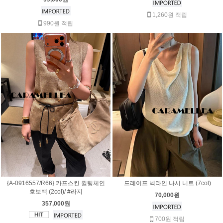
1,260원 적립
990원 적립
{A-0916557/R66} 카프스킨 퀼팅체인
드레이프 넥라인 나시 니트 (7col)
호보백 (2col)/ #라지
70,000원
357,000원
700원 적립