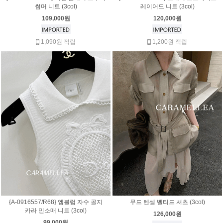
썸머 니트 (3col)
레이어드 니트 (3col)
109,000원
120,000원
1,090원 적립
1,200원 적립
{A-0916557/R68} 엠블럼 자수 골지
무드 텐셀 벨티드 셔츠 (3col)
카라 민소매 니트 (3col)
126,000원
99,000원