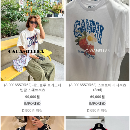
{A-0916557/R62} 레드블루 트리오페
{A-0916557/R63} 스트로베리 티셔츠
반팔 스웨트셔츠
(2col)
90,000원
69,000원
900원 적립
690원 적립