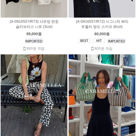
{A-0916557/R73} 샤르망 펀칭
{A-0916557/R72} 시그니처 쁘띠
슬리브리스 니트 (3col)
트윌리 방도 스카프 (6col)
99,000원
80,000원
990원 적립
800원 적립