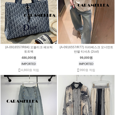
{A-0916557/R84} 오블리크 패브릭
{A-0916557/R77} 아라베스크 오너먼트
토트백
반팔 티셔츠 (2col)
486,000원
99,000원
4,860원 적립
990원 적립