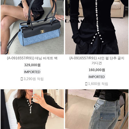
{A-0916557/R91} 데님 바게트 백
{A-0916557/R91} 샤인 펄 단추 골지
가디건
329,000원
160,000원
3,290원 적립
1,600원 적립