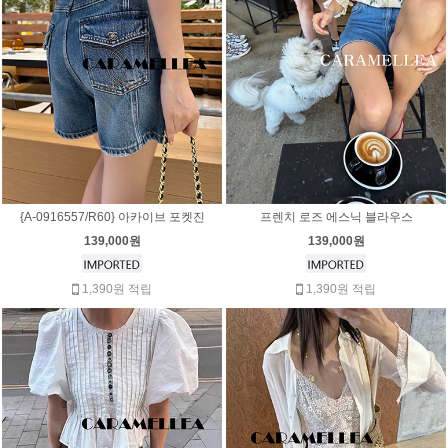
{A-0916557/R60} 아카이브 포켓진
프렌치 로즈 에스닉 블라우스
139,000원
139,000원
1,390원 적립
1,390원 적립