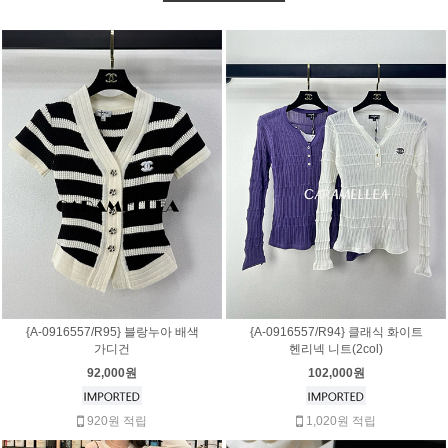
{A-0916557/R95} 블랑누아 배색
{A-0916557/R94} 클래식 화이트
가디건
헨리넥 니트(2col)
92,000원
102,000원
920원 적립
1,020원 적립