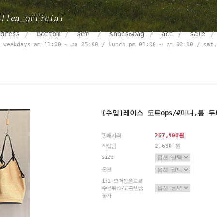
dress
bottom
set
shoes&bag
acc
sale
weekdays am 11:00 ~ pm 05:00 / lunch pm 01:00 ~ pm 02:00 / sat,
{수입}레이스 도트ops/#미니,롱 
판매가격
267,900원
적립금
2,680 원
size
옵션
1:1 오더상품으로
주문취소/교환반품
불가