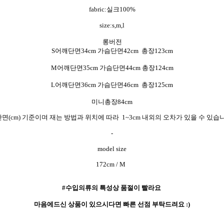
fabric:실크100%
size:s,m,l
롱버전
S어깨단면34cm 가슴단면42cm 총장123cm
M어깨단면35cm 가슴단면44cm 총장124cm
L어깨단면36cm 가슴단면46cm 총장125cm
미니총장84cm
단면(cm) 기준이며 재는 방법과 위치에 따라 1~3cm 내외의 오차가 있을 수 있습
-
model size
172cm / M
#수입의류의 특성상 품절이 빨라요
마음에드신 상품이 있으시다면 빠른 선점 부탁드려요 :)