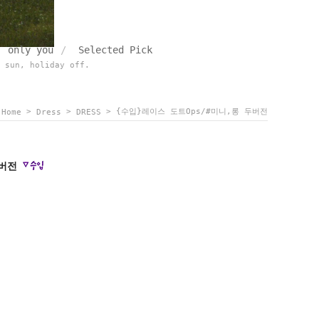
only you
Selected Pick
 sun, holiday off.
>
>
> {수입}레이스 도트ops/#미니,롱 두버전
Home
Dress
DRESS
두버전