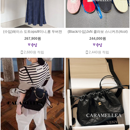
{수입}레이스 도트ops/#미니,롱 두버전
{Black/수입}JxN 콜라보 스니커즈(4col)
267,900원
244,000원
2,680원 적립
2,440원 적립