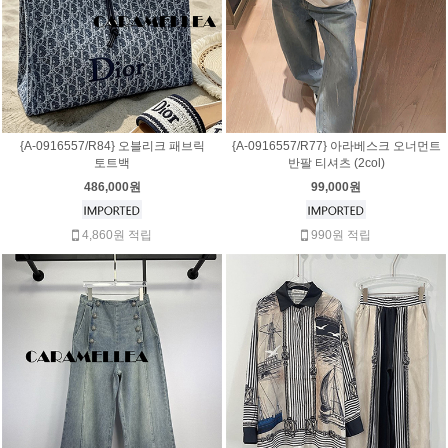
{A-0916557/R84} 오블리크 패브릭
{A-0916557/R77} 아라베스크 오너먼트
토트백
반팔 티셔츠 (2col)
486,000원
99,000원
4,860원 적립
990원 적립