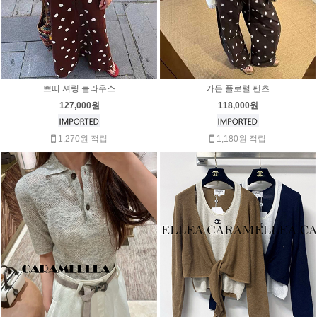
쁘띠 셔링 블라우스
가든 플로럴 팬츠
127,000원
118,000원
1,270원 적립
1,180원 적립