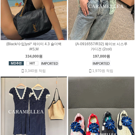
{Black/수입}ysl* 제이미 4.3 숄더백
{A-0916557/R32} 웨이브 시스루
/#S,M
가디건 (2col)
334,000원
197,000원
3,340원 적립
1,970원 적립