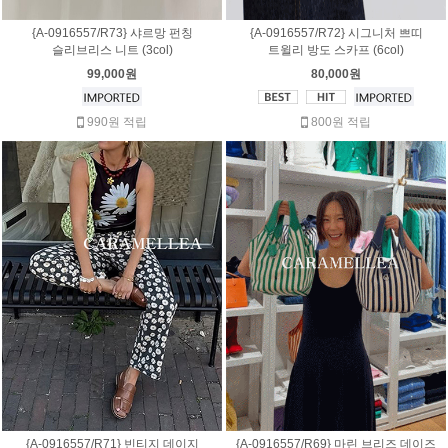
{A-0916557/R73} 샤르망 펀칭
{A-0916557/R72} 시그니처 쁘띠
슬리브리스 니트 (3col)
트윌리 방도 스카프 (6col)
99,000원
80,000원
990원 적립
800원 적립
{A-0916557/R71} 빈티지 데이지
{A-0916557/R69} 마린 브리즈 데이즈