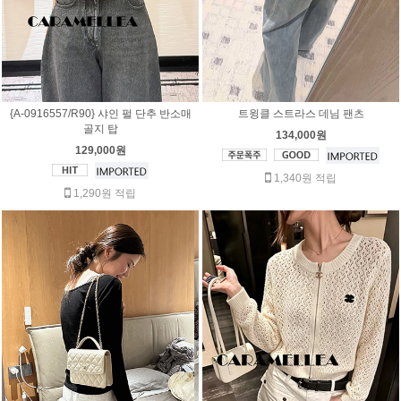
{A-0916557/R90} 샤인 펄 단추 반소매
트윙클 스트라스 데님 팬츠
골지 탑
134,000원
129,000원
1,340원 적립
1,290원 적립