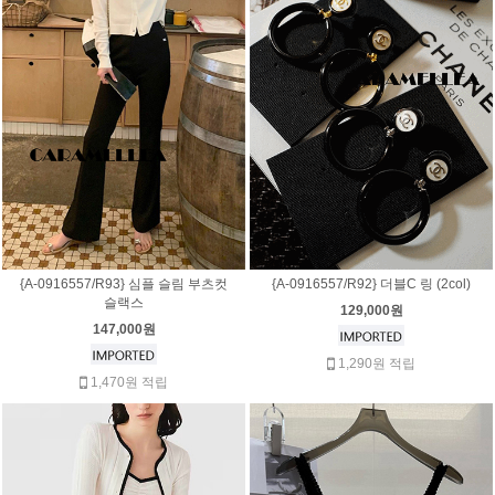
{A-0916557/R93} 심플 슬림 부츠컷
{A-0916557/R92} 더블C 링 (2col)
슬랙스
129,000원
147,000원
1,290원 적립
1,470원 적립