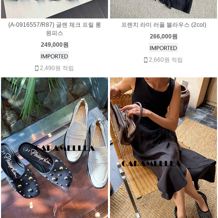
{A-0916557/R87} 글렌 체크 프릴 롱
프렌치 라미 러플 블라우스 (2col)
원피스
266,000원
249,000원
2,660원 적립
2,490원 적립