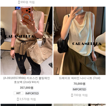
990원 적립
{A-0916557/R66} 카프스킨 퀼팅체인
드레이프 넥라인 나시 니트 (7col)
호보백 (2col)/ #라지
70,000원
357,000원
700원 적립
3,570원 적립