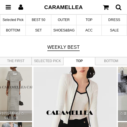
CARAMELLEA
Selected Pick
BEST 50
OUTER
TOP
DRESS
BOTTOM
SET
SHOES&BAG
ACC
SALE
WEEKLY
BEST
THE FIRST
SELECTED PICK
TOP
BOTTOM
EDITION
어반 와이드 벨티드 코튼 팬츠 (2col)
142,000원