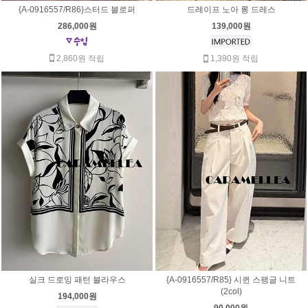
{A-0916557/R86}스터드 블로퍼
드레이프 노아 롱 드레스
286,000원
139,000원
2,860원 적립
1,390원 적립
실크 드로잉 패턴 블라우스
{A-0916557/R85} 시퀸 스팽글 니트
(2col)
194,000원
90,000원