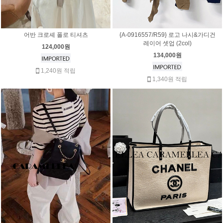
어반 크로셰 폴로 티셔츠
{A-0916557/R59} 로고 나시&가디건
레이어 셋업 (2col)
124,000원
134,000원
1,240원 적립
1,340원 적립