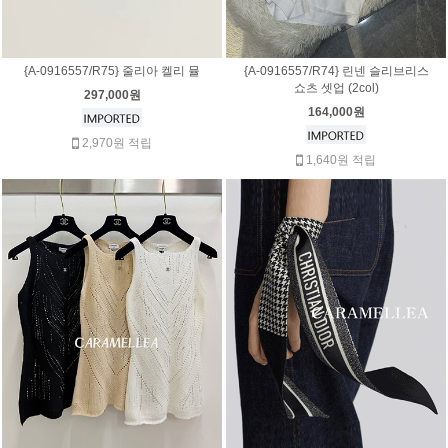
{A-0916557/R75} 줄리아 켈리 뮬
{A-0916557/R74} 린넨 슬리브리스
쇼츠 셋업 (2col)
297,000원
164,000원
2,970원 적립
1,640원 적립