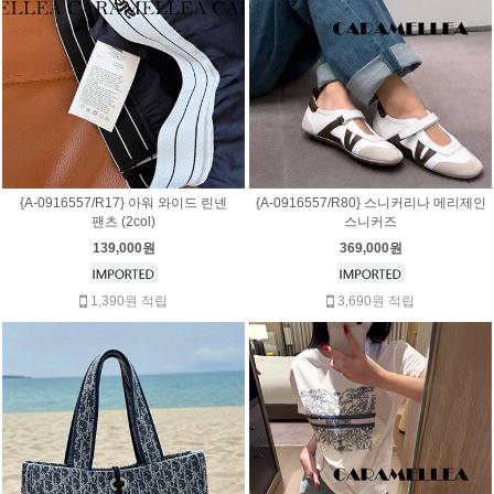
{A-0916557/R17} 아워 와이드 린넨
{A-0916557/R80} 스니커리나 메리제인
팬츠 (2col)
스니커즈
139,000원
369,000원
1,390원 적립
3,690원 적립