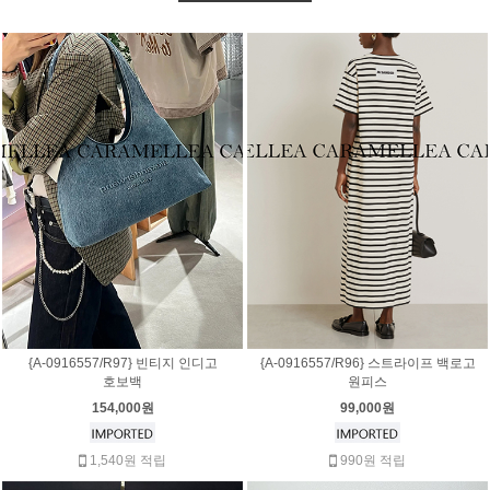
{A-0916557/R97} 빈티지 인디고
{A-0916557/R96} 스트라이프 백로고
호보백
원피스
154,000원
99,000원
1,540원 적립
990원 적립