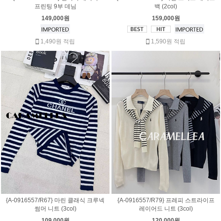
프린팅 9부 데님
백 (2col)
149,000원
159,000원
1,490원 적립
1,590원 적립
{A-0916557/R67} 마린 클래식 크루넥
{A-0916557/R79} 프레피 스트라이프
썸머 니트 (3col)
레이어드 니트 (3col)
109,000원
120,000원