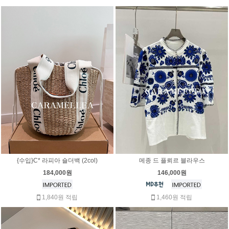
{수입}C* 라피아 숄더백 (2col)
메종 드 플뢰르 블라우스
184,000원
146,000원
1,840원 적립
1,460원 적립