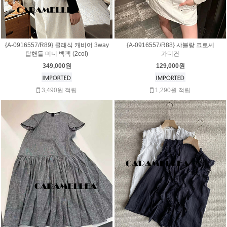
{A-0916557/R89} 클래식 캐비어 3way
{A-0916557/R88} 샤블랑 크로셰
탑핸들 미니 백팩 (2col)
가디건
349,000원
129,000원
3,490원 적립
1,290원 적립