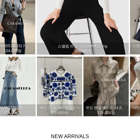
블링스톤 세미 와이드 데님 팬츠
트윙클 스트라스 데님 팬츠
142,000원
134,000원
프렌치 서머 플로럴 스커트 (2col)
{수입}르블랑 실키 와이드 팬츠 (2col)
가든 플로럴 팬츠
86,000원
116,000원
118,000원
NEW
ARRIVALS