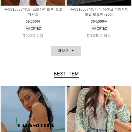
{A-0916557/R58} 스트라이프 백 로고
{A-0916557/R57} 더 에센셜 파리지앵
티셔츠
도빌 토트백 (2col)
69,000원
304,000원
690원 적립
3,040원 적립
더보기
+
BEST
ITEM