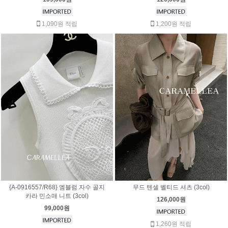
1,090원 적립
1,200원 적립
{A-0916557/R68} 엠블럼 자수 골지
무드 텐셀 벨티드 셔츠 (3col)
카라 민소매 니트 (3col)
126,000원
99,000원
1,260원 적립