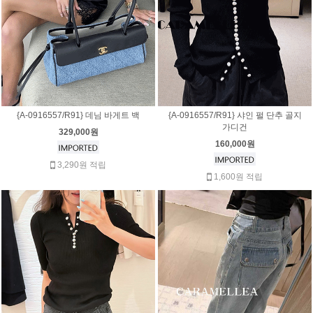
{A-0916557/R91} 데님 바게트 백
{A-0916557/R91} 샤인 펄 단추 골지
가디건
329,000원
160,000원
3,290원 적립
1,600원 적립