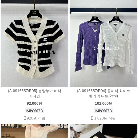
{A-0916557/R95} 블랑누아 배색
{A-0916557/R94} 클래식 화이트
가디건
헨리넥 니트(2col)
92,000원
102,000원
920원 적립
1,020원 적립