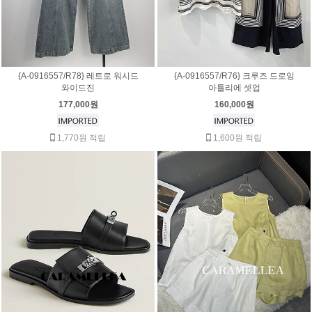
{A-0916557/R78} 레트로 워시드
{A-0916557/R76} 크루즈 드로잉
와이드진
아틀리에 셋업
177,000원
160,000원
1,770원 적립
1,600원 적립