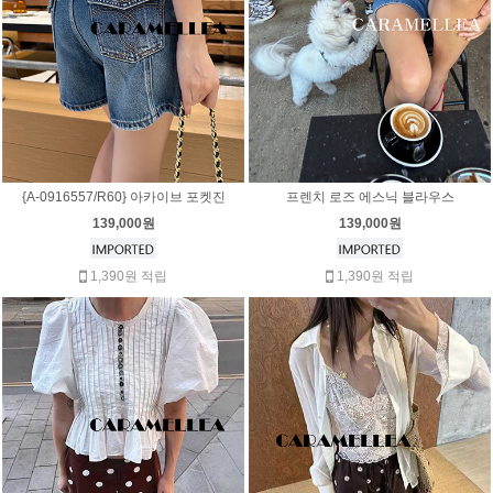
{A-0916557/R60} 아카이브 포켓진
프렌치 로즈 에스닉 블라우스
139,000원
139,000원
1,390원 적립
1,390원 적립