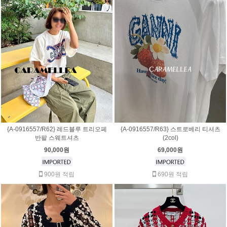
{A-0916557/R62} 레드블루 트리오페
{A-0916557/R63} 스트로베리 티셔츠
반팔 스웨트셔츠
(2col)
90,000원
69,000원
900원 적립
690원 적립