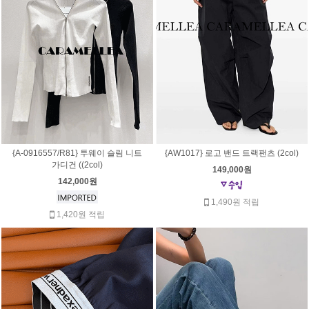
{A-0916557/R81} 투웨이 슬림 니트
{AW1017} 로고 밴드 트랙팬츠 (2col)
가디건 ((2col)
149,000원
142,000원
1,490원 적립
1,420원 적립