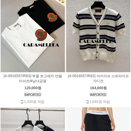
{A-0916557/R83} 부클 로고패치 반팔
{A-0916557/R82} 아카이브 스트라이프
티셔츠/#남녀공용
가디건
120,000원
164,000원
1,200원 적립
1,640원 적립