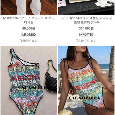
{A-0916557/R58} 스트라이프 백 로고
{A-0916557/R57} 더 에센셜 파리지앵
티셔츠
도빌 토트백 (2col)
69,000원
304,000원
690원 적립
3,040원 적립