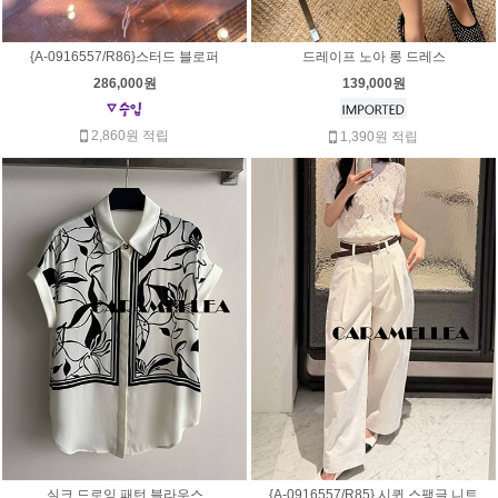
{A-0916557/R86}스터드 블로퍼
드레이프 노아 롱 드레스
286,000원
139,000원
2,860원 적립
1,390원 적립
실크 드로잉 패턴 블라우스
{A-0916557/R85} 시퀸 스팽글 니트