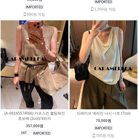
1,260원 적립
990원 적립
{A-0916557/R66} 카프스킨 퀼팅체인
드레이프 넥라인 나시 니트 (7col)
호보백 (2col)/ #라지
70,000원
357,000원
700원 적립