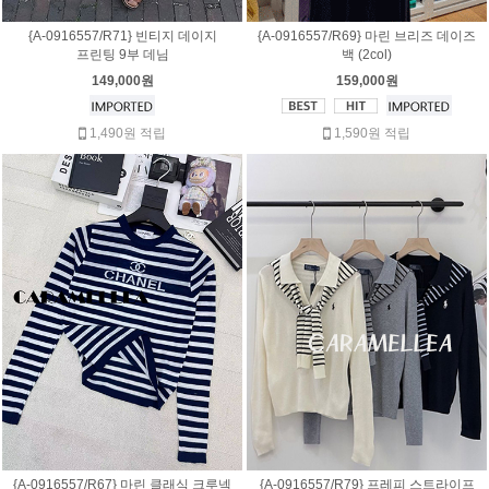
{A-0916557/R71} 빈티지 데이지
{A-0916557/R69} 마린 브리즈 데이즈
프린팅 9부 데님
백 (2col)
149,000원
159,000원
1,490원 적립
1,590원 적립
{A-0916557/R67} 마린 클래식 크루넥
{A-0916557/R79} 프레피 스트라이프