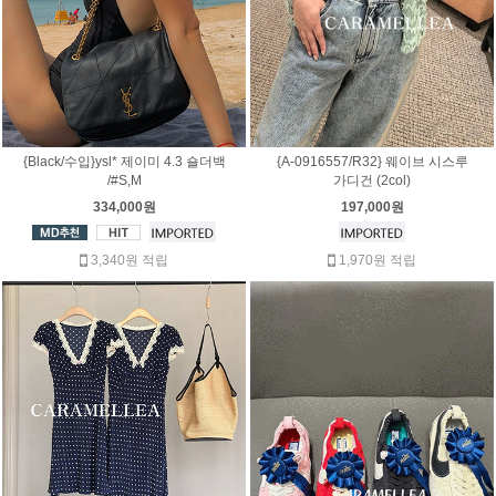
{Black/수입}ysl* 제이미 4.3 숄더백
{A-0916557/R32} 웨이브 시스루
/#S,M
가디건 (2col)
334,000원
197,000원
3,340원 적립
1,970원 적립