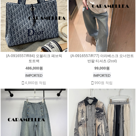
{A-0916557/R84} 오블리크 패브릭
{A-0916557/R77} 아라베스크 오너먼트
토트백
반팔 티셔츠 (2col)
486,000원
99,000원
4,860원 적립
990원 적립