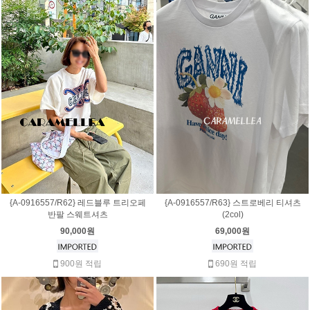
{A-0916557/R62} 레드블루 트리오페
{A-0916557/R63} 스트로베리 티셔츠
반팔 스웨트셔츠
(2col)
90,000원
69,000원
900원 적립
690원 적립