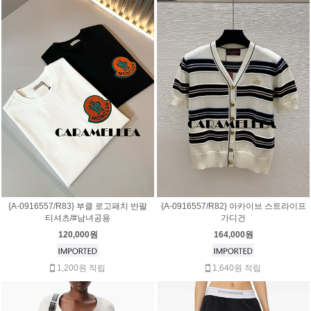
{A-0916557/R83} 부클 로고패치 반팔
{A-0916557/R82} 아카이브 스트라이프
티셔츠/#남녀공용
가디건
120,000원
164,000원
1,200원 적립
1,640원 적립