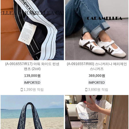
{A-0916557/R17} 아워 와이드 린넨
{A-0916557/R80} 스니커리나 메리제인
팬츠 (2col)
스니커즈
139,000원
369,000원
1,390원 적립
3,690원 적립