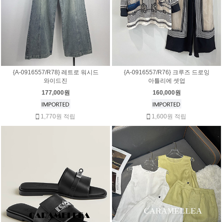
{A-0916557/R78} 레트로 워시드
{A-0916557/R76} 크루즈 드로잉
와이드진
아틀리에 셋업
177,000원
160,000원
1,770원 적립
1,600원 적립