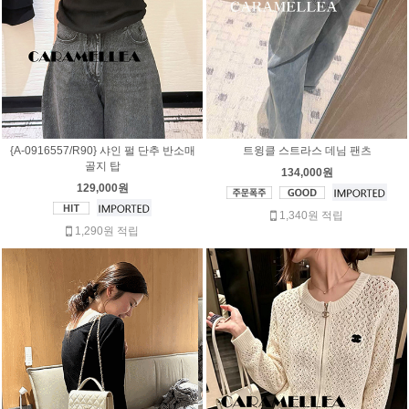
{A-0916557/R90} 샤인 펄 단추 반소매
트윙클 스트라스 데님 팬츠
골지 탑
134,000원
129,000원
1,340원 적립
1,290원 적립