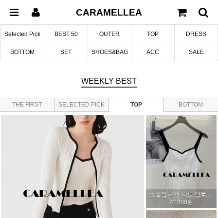
CARAMELLEA
Selected Pick
BEST 50
OUTER
TOP
DRESS
BOTTOM
SET
SHOES&BAG
ACC
SALE
WEEKLY
BEST
THE FIRST
SELECTED PICK
TOP
BOTTOM
EDITION
스캘럽 라인 니트 탑/#셋업가능
70,000원