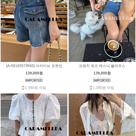
{A-0916557/R60} 아카이브 포켓진
프렌치 로즈 에스닉 블라우스
139,000원
139,000원
1,390원 적립
1,390원 적립