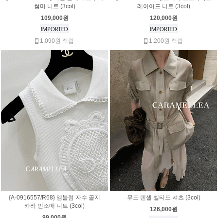
썸머 니트 (3col)
레이어드 니트 (3col)
109,000원
120,000원
1,090원 적립
1,200원 적립
{A-0916557/R68} 엠블럼 자수 골지
무드 텐셀 벨티드 셔츠 (3col)
카라 민소매 니트 (3col)
126,000원
99,000원