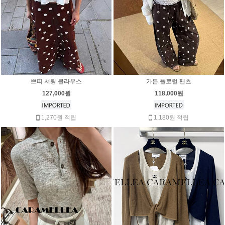
쁘띠 셔링 블라우스
가든 플로럴 팬츠
127,000원
118,000원
1,270원 적립
1,180원 적립