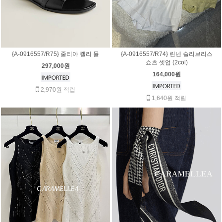
{A-0916557/R75} 줄리아 켈리 뮬
{A-0916557/R74} 린넨 슬리브리스
쇼츠 셋업 (2col)
297,000원
164,000원
2,970원 적립
1,640원 적립