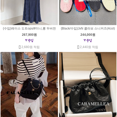
{수입}레이스 도트ops/#미니,롱 두버전
{Black/수입}JxN 콜라보 스니커즈(4col)
267,900원
244,000원
2,680원 적립
2,440원 적립