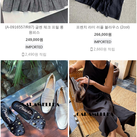
{A-0916557/R87} 글렌 체크 프릴 롱
프렌치 라미 러플 블라우스 (2col)
원피스
266,000원
249,000원
2,660원 적립
2,490원 적립