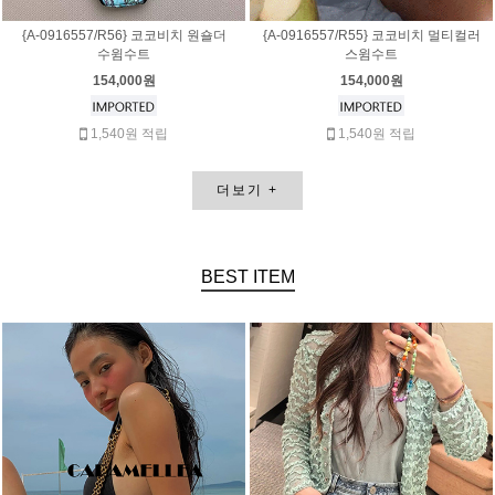
{A-0916557/R56} 코코비치 원숄더
{A-0916557/R55} 코코비치 멀티컬러
수윔수트
스윔수트
154,000원
154,000원
1,540원 적립
1,540원 적립
더보기
+
BEST
ITEM