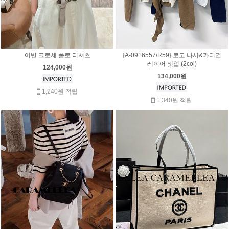
어반 크로셰 폴로 티셔츠
{A-0916557/R59} 로고 나시&가디건
레이어 셋업 (2col)
124,000원
134,000원
1,240원 적립
1,340원 적립