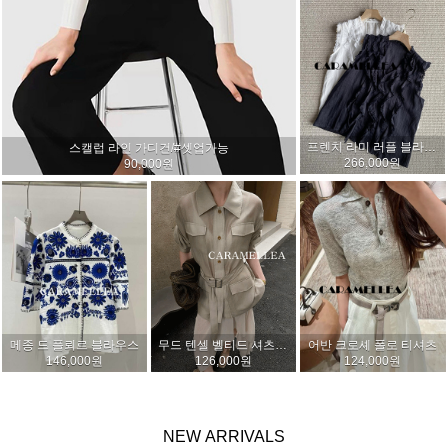
프렌치 라미 러플 블라우스 (2col)
스캘럽 라인 가디건/#셋업가능
266,000원
90,000원
메종 드 플뢰르 블라우스
무드 텐셀 벨티드 셔츠 (3col)
어반 크로셰 폴로 티셔츠
146,000원
126,000원
124,000원
NEW
ARRIVALS