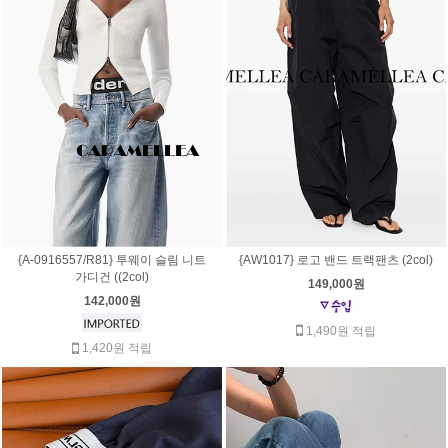
{A-0916557/R81} 투웨이 슬림 니트
{AW1017} 로고 밴드 트랙팬츠 (2col)
가디건 ((2col)
149,000원
142,000원
1,490원 적립
1,420원 적립