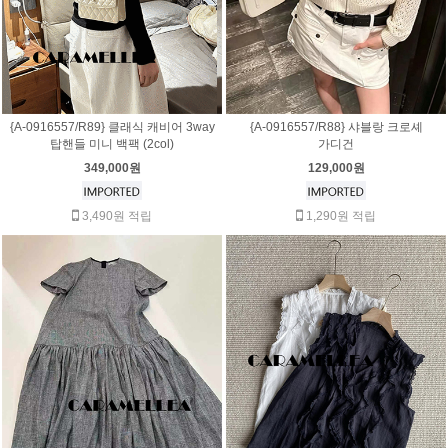
{A-0916557/R89} 클래식 캐비어 3way
{A-0916557/R88} 샤블랑 크로셰
탑핸들 미니 백팩 (2col)
가디건
349,000원
129,000원
3,490원 적립
1,290원 적립