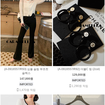
{A-0916557/R93} 심플 슬림 부츠컷
{A-0916557/R92} 더블C 링 (2col)
슬랙스
129,000원
147,000원
1,290원 적립
1,470원 적립