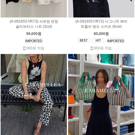
{A-0916557/R73} 샤르망 펀칭
{A-0916557/R72} 시그니처 쁘띠
슬리브리스 니트 (3col)
트윌리 방도 스카프 (6col)
99,000원
80,000원
990원 적립
800원 적립