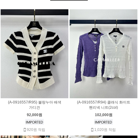
{A-0916557/R95} 블랑누아 배색
{A-0916557/R94} 클래식 화이트
가디건
헨리넥 니트(2col)
92,000원
102,000원
920원 적립
1,020원 적립