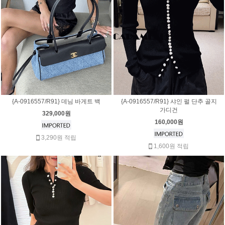
{A-0916557/R91} 데님 바게트 백
{A-0916557/R91} 샤인 펄 단추 골지
가디건
329,000원
160,000원
3,290원 적립
1,600원 적립